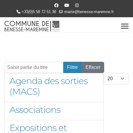
+33(0)5 58 72 51 38
mairie@benesse-maremne.fr
Saisir partie du titre
Filtre
Effacer
Afficher #
Agenda des sorties
(MACS)
Associations
Expositions et