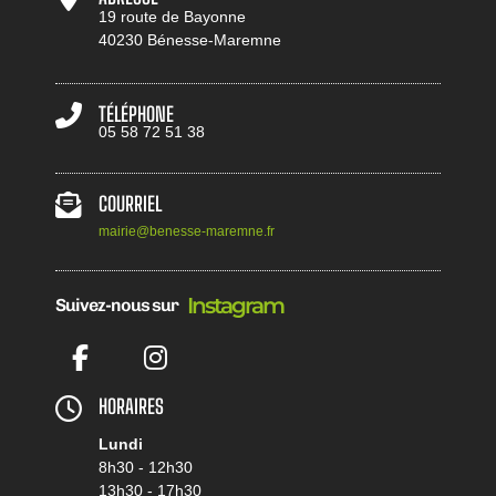
19 route de Bayonne
40230 Bénesse-Maremne
TÉLÉPHONE
05 58 72 51 38
COURRIEL
mairie@benesse-maremne.fr
I
n
s
t
a
g
r
a
m
Suivez-nous sur
Facebook
Instagram
HORAIRES
Lundi
8h30 - 12h30
13h30 - 17h30