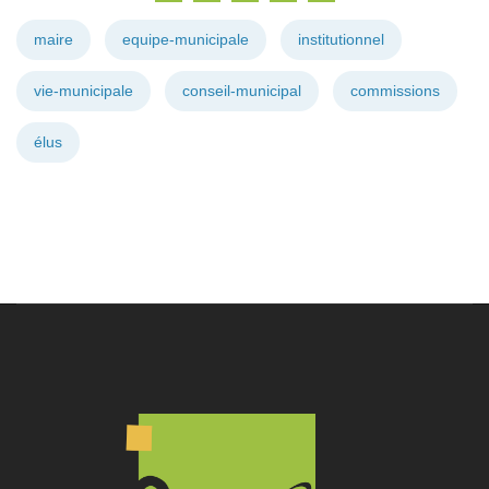
maire
equipe-municipale
institutionnel
vie-municipale
conseil-municipal
commissions
élus