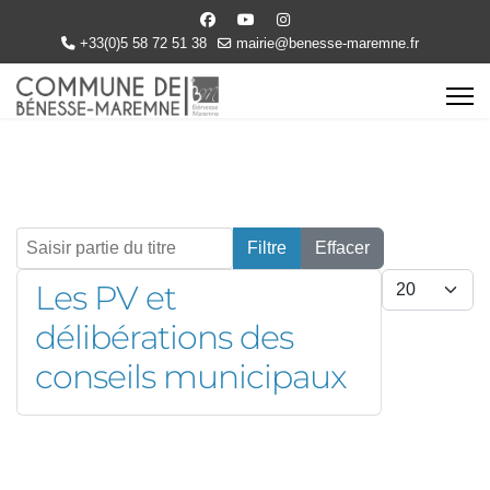
+33(0)5 58 72 51 38
mairie@benesse-maremne.fr
Saisir partie du titre
Filtre
Effacer
Afficher #
Les PV et
délibérations des
conseils municipaux