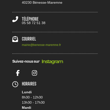
40230 Bénesse-Maremne
TÉLÉPHONE
05 58 72 51 38
COURRIEL
mairie@benesse-maremne.fr
I
n
s
t
a
g
r
a
m
Suivez-nous sur
Facebook
Instagram
HORAIRES
Lundi
8h30 - 12h30
13h30 - 17h30
Mardi