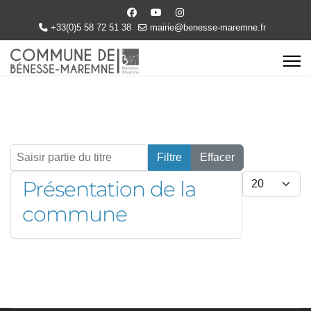
+33(0)5 58 72 51 38
mairie@benesse-maremne.fr
Saisir partie du titre
Filtre
Effacer
Afficher #
Présentation de la
commune